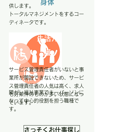
身体
供します。
トータルマネジメントをするコー
ディネータです。
生活介
護
サービス管理責任者がいないと事
業所が開設できないため、サービ
ス管理責任者の人気は高く、求人
障がい福祉事業でキーパーソンに
も好条件のものが多い状態になっ
なって中心的役割を担う職種で
ています。
す。
さっそくお仕事探し