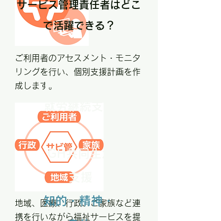
サービス管理責任者はどこ
で活躍できる？
ご利用者のアセスメント・モニタ
リングを行い、個別支援計画を作
就労移行支援
成します。
​就労継続支援
GH共同生活
支援
知的・精神・
地域、医療、行政、ご家族など連
携を行いながら福祉サービスを提